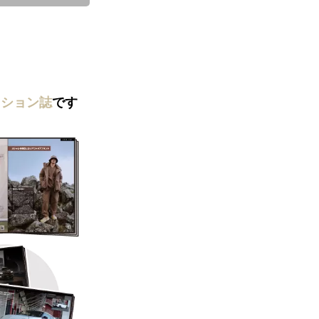
ッション誌
です