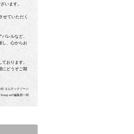
ございます。
刊させていただく
アパレルなど、
謝し、心からお
しております。
開にどうぞご期
会社 エムテックゾーン
oop on!!編集部一同