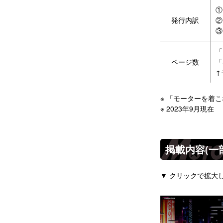
①
発行内訳
②
③
「
ページ数
「
↑
※ 「モーターを着こ
※ 2023年9月現在
掲載内容(一
▼ クリックで拡大