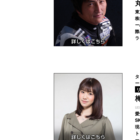
東
株
ー
際
ラ
タ
ー
リ
UE
愛
S
現
ト
ー