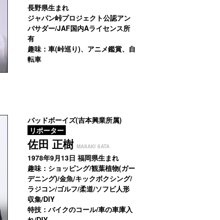
長野県生まれ
ジャパン峠プロジェクト公認アン
バサダー/
JAF国内Aライセンス所
有
趣味：車(峠巡り)、アニメ鑑賞、自
転車
バッドボーイズ(吉本興業所属)
リポーター
佐田 正樹
MASAKI SATA
1978年9月13日 福岡県生まれ
趣味：ショッピング/観葉植物(ガー
デニング)/金魚/キックボクシング/
ラジコン/ゴルフ/柔道/ソフビ人形
収集/DIY
特技：バイクのコール/車の車庫入
れ/DIY