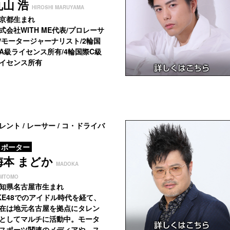
丸山 浩
HIROSHI MARUYAMA
京都生まれ
式会社WITH ME代表/プロレーサ
/
モータージャーナリスト/2輪国
A級ライセンス所有/4輪国際C級
イセンス所有
レント / レーサー / コ・ドライバ
ポーター
梅本 まどか
MADOKA
MTOMO
知県名古屋市生まれ
KE48でのアイドル時代を経て、
在は地元名古屋を拠点にタレン
としてマルチに活動中。モータ
スポーツ関連のメディアや、ス