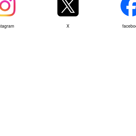
stagram
X
facebo