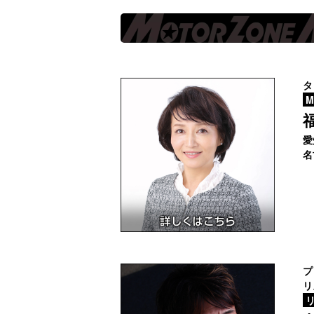
タ
M
愛
名
プ
リ
リ