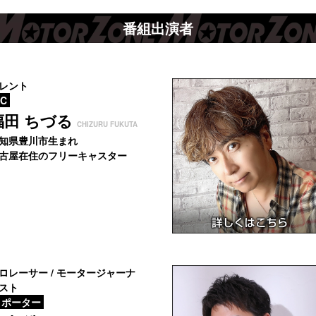
番組出演者
レント
C
福田 ちづる
CHIZURU FUKUTA
知県豊川市生まれ
古屋在住のフリーキャスター
ロレーサー / モータージャーナ
スト
ポーター