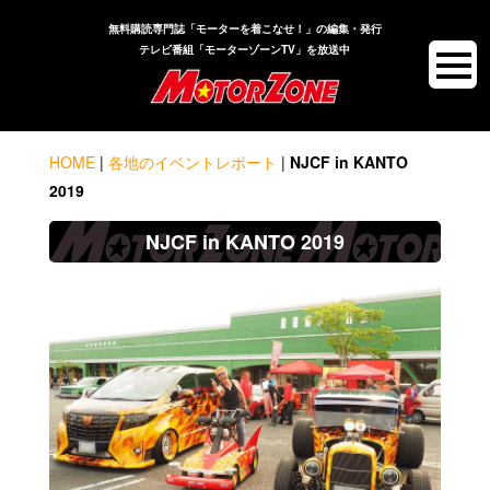
無料購読専門誌「モーターを着こなせ！」の編集・発行
テレビ番組「モーターゾーンTV」を放送中
HOME
|
各地のイベントレポート
|
NJCF in KANTO
2019
NJCF in KANTO 2019