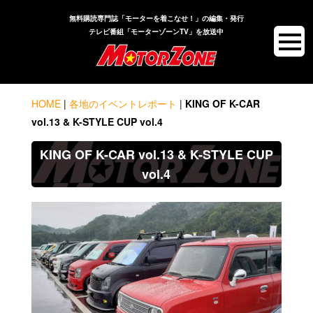
無料購読専門誌「モーターを着こなせ！」の編集・発行
テレビ番組「モーターゾーンTV」を放送中
HOME
|
各地のイベントレポート
|
KING OF K-CAR
vol.13 & K-STYLE CUP vol.4
KING OF K-CAR vol.13 & K-STYLE CUP
vol.4