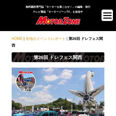
無料購読専門誌「モーターを着こなせ！」の編集・発行
テレビ番組「モーターゾーンTV」を放送中
HOME
|
各地のイベントレポート
|
第26回 ドレフェス関
西
第26回 ドレフェス関西