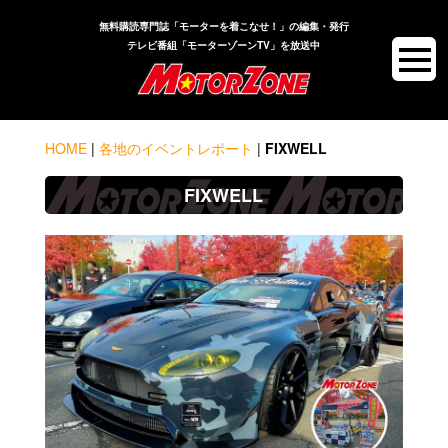
無料購読専門誌「モーターを着こなせ！」の編集・発行
テレビ番組「モーターゾーンTV」を放送中
HOME
|
各地のイベントレポート
|
FIXWELL
FIXWELL