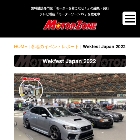
無料購読専門誌「モーターを着こなせ！」の編集・発行
テレビ番組「モーターゾーンTV」を放送中
HOME
|
各地のイベントレポート
|
Wekfest Japan 2022
Wekfest Japan 2022