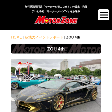
無料購読専門誌「モーターを着こなせ！」の編集・発行
テレビ番組「モーターゾーンTV」を放送中
HOME
|
各地のイベントレポート
|
ZOU 4th
ZOU 4th