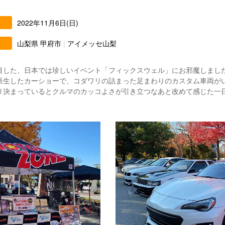
2022年11月6日(日)
山梨県 甲府市
|
アイメッセ山梨
目した、日本では珍しいイベント「フィックスウェル」にお邪魔しまし
派生したカーショーで、コダワリの詰まった足まわりのカスタム車両が
リ決まっているとクルマのカッコよさが引き立つなあと改めて感じた一