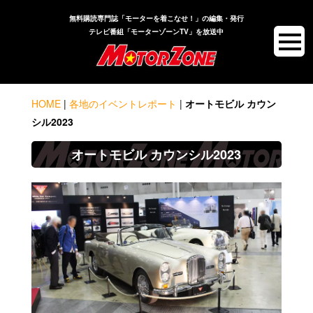
無料購読専門誌「モーターを着こなせ！」の編集・発行
テレビ番組「モーターゾーンTV」を放送中
HOME
|
各地のイベントレポート
|
オートモビル カウン
シル2023
オートモビル カウンシル2023