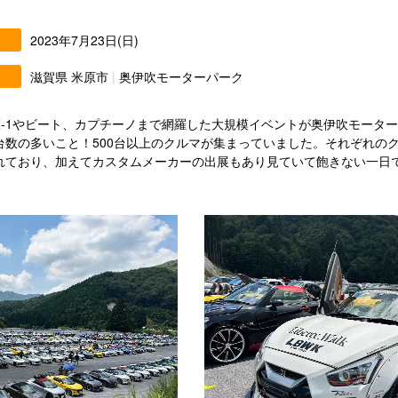
2023年7月23日(日)
滋賀県 米原市
|
奥伊吹モーターパーク
AZ-1やビート、カプチーノまで網羅した大規模イベントが奥伊吹モータ
台数の多いこと！500台以上のクルマが集まっていました。それぞれの
れており、加えてカスタムメーカーの出展もあり見ていて飽きない一日