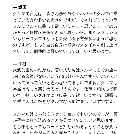
― 坂田
クルマで言えば、皆さん黒や白やシルバーのクルマに乗
っている方が多いと思うのですが、できればもっとカラ
フルなクルマに乗って欲しいな～って思います。その方
がきっと個性が主張できると思うから。またファッショ
ンもリーズナブルな服を気楽に着る方が多いように思う
のですが、もっと自分自身の好きなスタイルを創り上げ
ていって、個性的に輝いていってほしいと思います。
― 中谷
大変な世の中だから、若い人たちはクルマにまでお金を
かける余裕がないというのは分かるんですが、だからと
いってそれで良いと思わないでほしいですね。クルマも
本当はもっと楽しめると思うんです。仕事を頑張って稼
いで、欲しいクルマにぜひ乗って欲しいですね。頑張っ
て手に入れた好きなクルマなら絶対楽しいはずですよ。
クルマだけじゃなくファッションでもいいのですが、何
か夢中に打ち込めることを見つけてほしいと思います。
もし年をとってもズーっと打ち込めるようなことが見つ
かれば、お金があろうが無かろうが、まあまあ人生成功