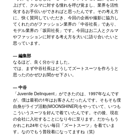
上げて、クルマに対する憧れを呼び覚まし、業界を活性
化するお手伝いができればと思ったんです。その考え方
に、快く賛同していただき、今回の企画や撮影に協力し
てくれたのがファッション業界の「中谷社長」であり、
モデル業界の「坂田社長」です。今回はお二人とクルマ
やファッションに対する考え方を大いに語り合いたいと
思っています。
― 編集部
なるほど、良く分かりました。
では、まず中谷社長はどうしてズートスーツを作ろうと
思ったのかぜひお聞かせ下さい。
― 中谷
「Juvenile Delinquent」ができたのは、1997年なんです
が、僕は最初の1年はお客さんだったんです。そもそも僕
自身がライブ活動(MOONSHINER)をやっていて、いつも
こういうスーツを好んで着ていたんです。その後、現在
の会社に入社することになり今に至ります。だからもう
かれこれ24年ぐらい毎日「ズートスーツ」を着ていま
す。なのでもう普段着になってますね（笑)