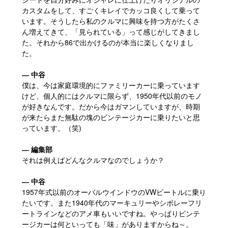
カスタムをして、すごくキレイでカッコ良くして乗って
います。そうしたら私のクルマに興味を持つ方がたくさ
ん増えてきて、「見られている」って感じがしてきまし
た。それから86で出かけるのが本当に楽しくなりまし
た。
― 中谷
僕は、今は家庭環境的にファミリーカーに乗っています
けど、個人的にはクルマに限らず、1950年代以前のモノ
が好きなんです。だから今はガマンしていますが、時期
が来たらまた無駄の塊のビンテージカーに乗りたいと思
っています。（笑)
― 編集部
それは例えばどんなクルマなのでしょうか？
― 中谷
1957年式以前のオーバルウインドウのVWビートルに乗り
たいです。また1940年代のマーキュリーやシボレーフリ
ートラインなどのアメ車もいいですね。やっぱりビンテ
ージカーは何といっても「味」がありますからね～。